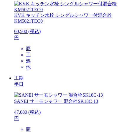
KVK
キッチン水栓 シングルシャワー付混合栓
KM5021TEC0
60,500
(税込)
円
商
工
処
他
工期
半日
SANEI
サーモシャワー 混合栓SK18C-13
47,080
(税込)
円
商