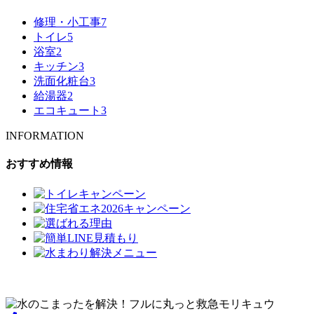
修理・小工事
7
トイレ
5
浴室
2
キッチン
3
洗面化粧台
3
給湯器
2
エコキュート
3
INFORMATION
おすすめ情報