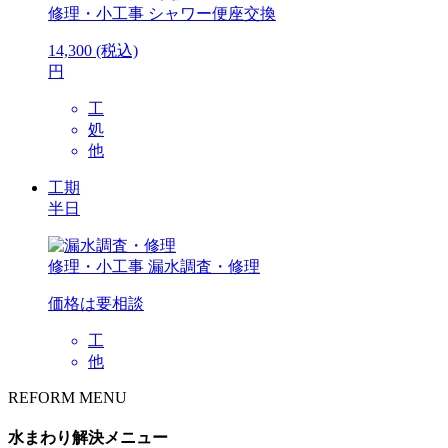
修理・小工事
シャワー便座交換
14,300
(税込)
円
工
処
他
工期
半日
修理・小工事
漏水調査・修理
価格は要相談
工
他
REFORM MENU
水まわり解決メニュー