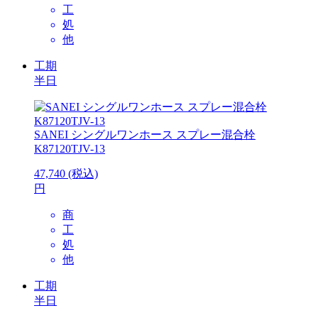
工
処
他
工期
半日
SANEI
シングルワンホース スプレー混合栓
K87120TJV-13
47,740
(税込)
円
商
工
処
他
工期
半日