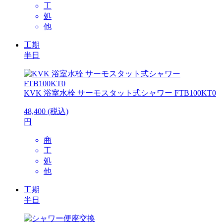
工
処
他
工期
半日
KVK
浴室水栓 サーモスタット式シャワー FTB100KT0
48,400
(税込)
円
商
工
処
他
工期
半日