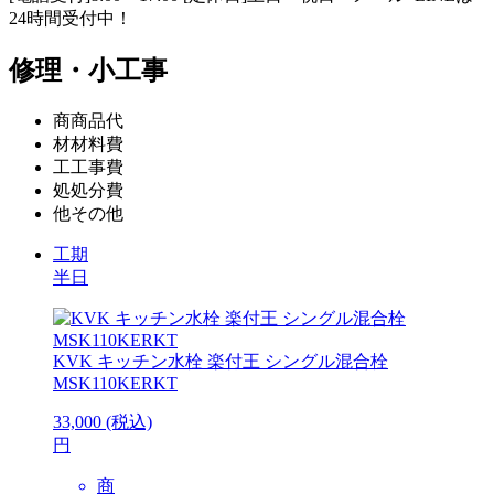
24時間受付中！
修理・小工事
商
商品代
材
材料費
工
工事費
処
処分費
他
その他
工期
半日
KVK
キッチン水栓 楽付王 シングル混合栓
MSK110KERKT
33,000
(税込)
円
商