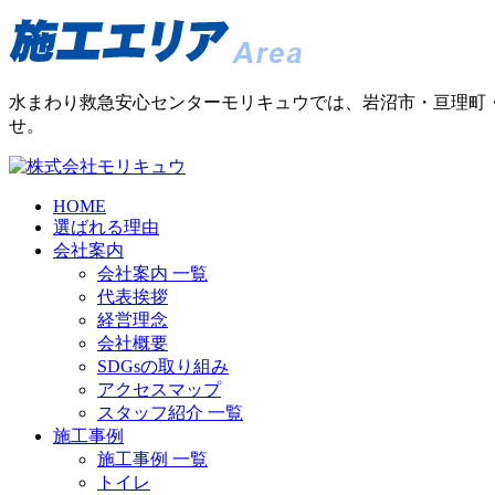
水まわり救急安心センターモリキュウでは、岩沼市・亘理町
せ。
HOME
選ばれる理由
会社案内
会社案内 一覧
代表挨拶
経営理念
会社概要
SDGsの取り組み
アクセスマップ
スタッフ紹介 一覧
施工事例
施工事例 一覧
トイレ