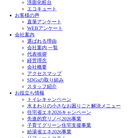
洗面化粧台
エコキュート
お客様の声
直筆アンケート
WEBアンケート
会社案内
選ばれる理由
会社案内 一覧
代表挨拶
経営理念
会社概要
アクセスマップ
SDGsの取り組み
スタッフ紹介
お役立ち情報
トイレキャンペーン
水まわりの小さなお困りごと解決メニュー
住宅省エネ2026キャンペーン
先進的窓リノベ2026事業
子育てグリーン住宅支援事業
給湯省エネ2026事業