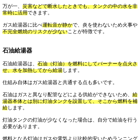
万が一、
災害などで断水したときでも、タンクの中の水を非
常時に活用
できます。
ガス給湯器に比べ
運転音が静か
で、炎を使わないため火事や
不完全燃焼のリスクが少ない
ことが特徴です。
石油給湯器
石油給湯器は、
石油（灯油）を燃料にしてバーナーを点火さ
せ、水を加熱してから給湯
します。
仕組み自体はガス給湯器と共通する点も多いです。
石油はガスと異なり配管などによる供給ができないため、
給
湯器本体とは別に灯油タンクを設置して、そこから燃料を補
給
します。
灯油タンクの灯油が少なくなった場合は、自分で給油を行う
必要があります。
燃料となる灯油はガスや電気より比較的安いためランニング