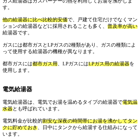
ガス給湯器はガスバーナーの熱を利用してお湯を沸かしま
す。
他の給湯器に比べ比較的安価
で、戸建て住宅だけでなくマン
ションの給湯器などに採用されることも多く、
普及率が高い
給湯器です。
ガスには都市ガスとLPガスの2種類があり、ガスの種類によ
って使用する給湯器の機種が異なります。
都市ガスには
都市ガス用
、LPガスには
LPガス用の給湯器
を
使用します。
電気給湯器
電気給湯器は、電気でお湯を温めるタイプの給湯器で
電気温
水器
とも呼ばれています。
電気料金が比較的
割安な深夜の時間帯にお湯を沸かしてタン
クに貯めておき
、日中にタンクから給湯する仕組みになって
います。