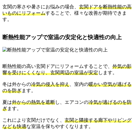
玄関の寒さや暑さにお悩みの場合、
玄関ドアを断熱性能の高
いものにリフォーム
することで、様々な改善が期待できま
す。
断熱性能アップで室温の安定化と快適性の向上
断熱性能の高い玄関ドアにリフォームすることで、
外気の影
響を受けにくくなり、玄関周辺の室温が安定
します。
冬は外からの
冷気の侵入を抑え
、室内の
暖かい空気が逃げる
のを防ぎ
ます。
夏は
外からの熱気を遮断
し、エアコンの
冷気が逃げるのを防
ぎ
ます。
これにより玄関だけでなく、
玄関と隣接する廊下やリビング
なども快適
な室温を保ちやすくなります。