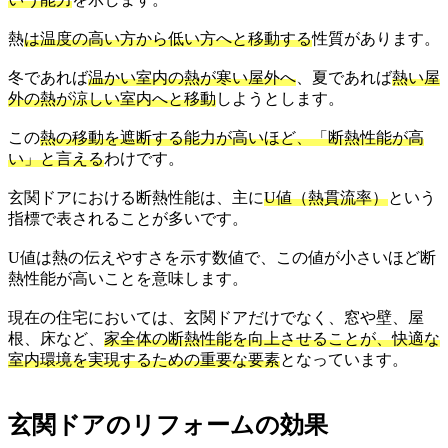
熱
は温度の高い方から低い方へと移動する
性質があります。
冬であれば
温かい室内の熱が寒い屋外へ
、夏であれば
熱い屋
外の熱が涼しい室内へと移動
しようとします。
この
熱の移動を遮断する能力が高いほど、「断熱性能が高
い」と言える
わけです。
玄関ドアにおける断熱性能は、主に
U値（熱貫流率）
という
指標で表されることが多いです。
U値は熱の伝えやすさを示す数値で、この値が小さいほど断
熱性能が高いことを意味します。
現在の住宅においては、玄関ドアだけでなく、窓や壁、屋
根、床など、
家全体の断熱性能を向上させることが、快適な
室内環境を実現するための重要な要素
となっています。
玄関ドアのリフォームの効果