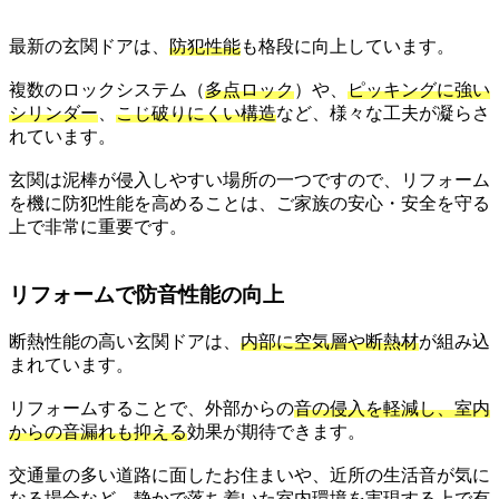
最新の玄関ドアは、
防犯性能
も格段に向上しています。
複数のロックシステム（
多点ロック
）や、
ピッキングに強い
シリンダー
、
こじ破りにくい構造
など、様々な工夫が凝らさ
れています。
玄関は泥棒が侵入しやすい場所の一つですので、リフォーム
を機に防犯性能を高めることは、ご家族の安心・安全を守る
上で非常に重要です。
リフォームで防音性能の向上
断熱性能の高い玄関ドアは、
内部に空気層や断熱材
が組み込
まれています。
リフォームすることで、外部からの
音の侵入を軽減し、室内
からの音漏れも抑える
効果が期待できます。
交通量の多い道路に面したお住まいや、近所の生活音が気に
なる場合など、静かで落ち着いた室内環境を実現する上で有