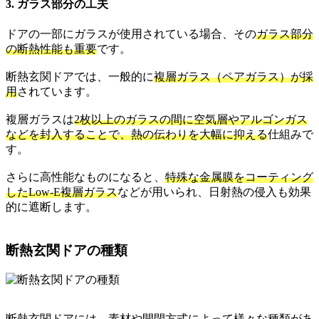
3. ガラス部分の工夫
ドアの一部にガラスが使用されている場合、その
ガラス部分
の断熱性能も重要
です。
断熱玄関ドアでは、一般的に
複層ガラス（ペアガラス）が採
用
されています。
複層ガラスは
2枚以上のガラスの間に空気層やアルゴンガス
などを封入することで、熱の伝わりを大幅に抑える
仕組みで
す。
さらに高性能なものになると、
特殊な金属膜をコーティング
したLow-E複層ガラス
などが用いられ、日射熱の侵入も効果
的に遮断します。
断熱玄関ドアの種類
断熱玄関ドアには、素材や開閉方式によって様々な種類があ