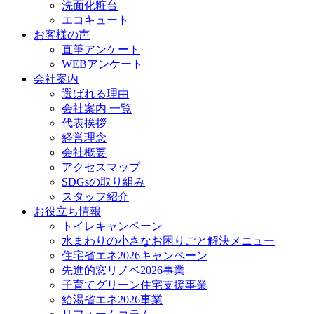
洗面化粧台
エコキュート
お客様の声
直筆アンケート
WEBアンケート
会社案内
選ばれる理由
会社案内 一覧
代表挨拶
経営理念
会社概要
アクセスマップ
SDGsの取り組み
スタッフ紹介
お役立ち情報
トイレキャンペーン
水まわりの小さなお困りごと解決メニュー
住宅省エネ2026キャンペーン
先進的窓リノベ2026事業
子育てグリーン住宅支援事業
給湯省エネ2026事業