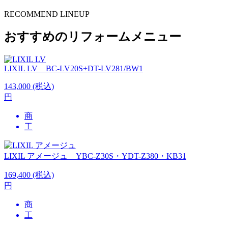
RECOMMEND LINEUP
おすすめのリフォームメニュー
LIXIL
LV BC-LV20S+DT-LV281/BW1
143,000
(税込)
円
商
工
LIXIL
アメージュ YBC-Z30S・YDT-Z380・KB31
169,400
(税込)
円
商
工