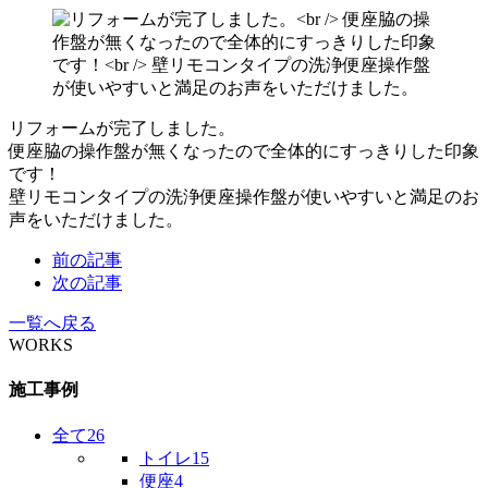
リフォームが完了しました。
便座脇の操作盤が無くなったので全体的にすっきりした印象
です！
壁リモコンタイプの洗浄便座操作盤が使いやすいと満足のお
声をいただけました。
前の記事
次の記事
一覧へ戻る
WORKS
施工事例
全て
26
トイレ
15
便座
4